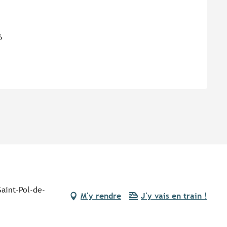
6
Saint-Pol-de-
M'y rendre
J'y vais en train !