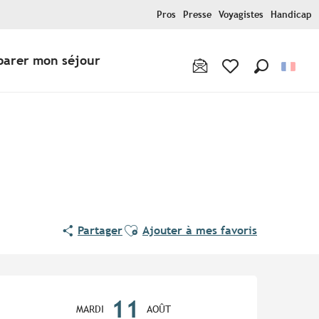
Pros
Presse
Voyagistes
Handicap
parer mon séjour
Recherche
Voir les favoris
Ajouter aux favoris
Partager
Ajouter à mes favoris
Ouverture et coordonnées
11
MARDI
AOÛT