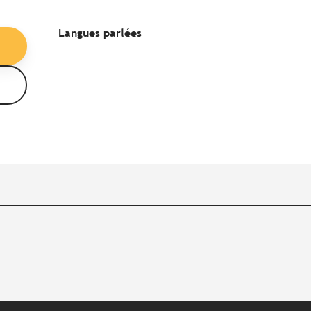
Langues parlées
Langues parlées