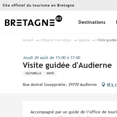
Aller
Site officiel du tourisme en Bretagne
au
contenu
principal
Destinations
Accueil
Préparer mon séjour
Agenda
Visite guidée
Jeudi 20 août de 15:00 à 17:00
Visite guidée d'Audierne
CULTURELLE
VISITE
Rue Amiral Gueppratte, 29770 Audierne
M'y 
Description
Accompagné par un guide de l’office de touri