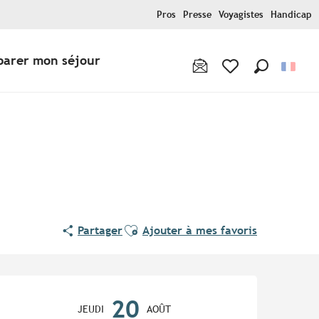
Pros
Presse
Voyagistes
Handicap
parer mon séjour
Recherche
Voir les favoris
Ajouter aux favoris
Partager
Ajouter à mes favoris
Ouverture et coordonnées
20
JEUDI
AOÛT