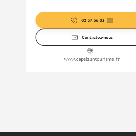
02 57 56 03
▒▒
Contactez-nous
www.capsizuntourisme.fr