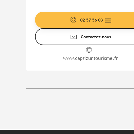
02 57 56 03
▒▒
Contactez-nous
www.capsizuntourisme.fr