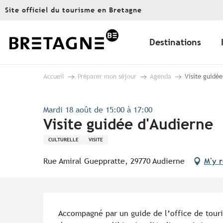
Aller
Site officiel du tourisme en Bretagne
au
contenu
principal
Destinations
Accueil
Préparer mon séjour
Agenda
Visite guidée
Mardi 18 août de 15:00 à 17:00
Visite guidée d'Audierne
CULTURELLE
VISITE
Rue Amiral Gueppratte, 29770 Audierne
M'y 
Description
Accompagné par un guide de l’office de touri