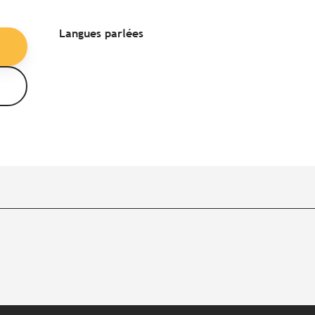
Langues parlées
Langues parlées