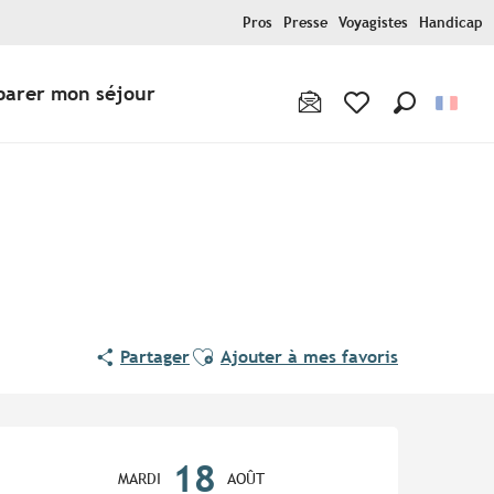
Pros
Presse
Voyagistes
Handicap
parer mon séjour
Recherche
Voir les favoris
Ajouter aux favoris
Partager
Ajouter à mes favoris
Ouverture et coordonnées
18
MARDI
AOÛT