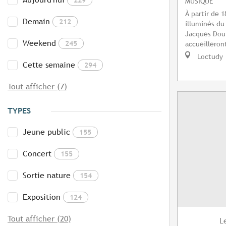
MUSIQUE
À partir de 1
Demain
212
illuminés du
Jacques Dour
Weekend
245
accueilleront
Loctudy
Cette semaine
294
Tout afficher (7)
TYPES
Jeune public
155
Concert
155
Sortie nature
154
Exposition
124
Tout afficher (20)
L