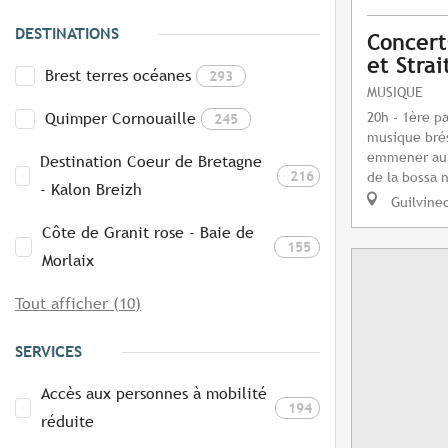
DESTINATIONS
Concerts
et Strai
Brest terres océanes
293
MUSIQUE
20h - 1ère pa
Quimper Cornouaille
245
musique brés
emmener au s
Destination Coeur de Bretagne
216
de la bossa 
- Kalon Breizh
Guilvine
Côte de Granit rose - Baie de
155
Morlaix
Tout afficher (10)
SERVICES
Accès aux personnes à mobilité
194
réduite