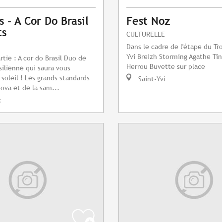
 - A Cor Do Brasil
Fest Noz
ts
CULTURELLE
Dans le cadre de l'étape du Tro
Yvi Breizh Storming Agathe Ti
rtie : A cor do Brasil Duo de
Herrou Buvette sur place
ilienne qui saura vous
oleil ! Les grands standards
Saint-Yvi
nova et de la sam...
c