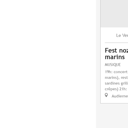
Ve
Le
Fest no
marins
MUSIQUE
19h: concert
marins), res
sardines gri
crêpes) 21h:
Audierne