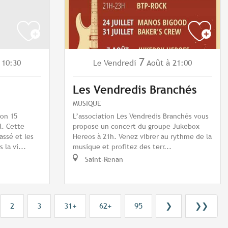
7
 10:30
Vendredi
Août
à 21:00
Le
Les Vendredis Branchés
MUSIQUE
ron 15
L’association Les Vendredis Branchés vous
l. Cette
propose un concert du groupe Jukebox
ssé et les
Hereos à 21h. Venez vibrer au rythme de la
 la vi...
musique et profitez des terr...
Saint-Renan
2
3
31+
62+
95
❯
❯❯