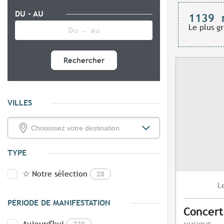
DU - AU
1139
Le plus g
Rechercher
VILLES
TYPE
☆ Notre sélection
28
L
PÉRIODE DE MANIFESTATION
Concert
Aujourd'hui
229