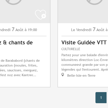
7
7
ndredi
Août
à 19:00
Vendredi
Août
à
Le
z & chants de
Visite Guidée VTT
CULTURELLE
Partez pour une balade d'envi
kilomètres direction Loc-Enve
 de Barababord (chants de
communeest grande par son pa
tauration (moules, frites,
légendes qui l'entourent. Après
llées, saucisses, merguez,
 fest noz avec Kantrer...
Belle-Isle-en-Terre
1