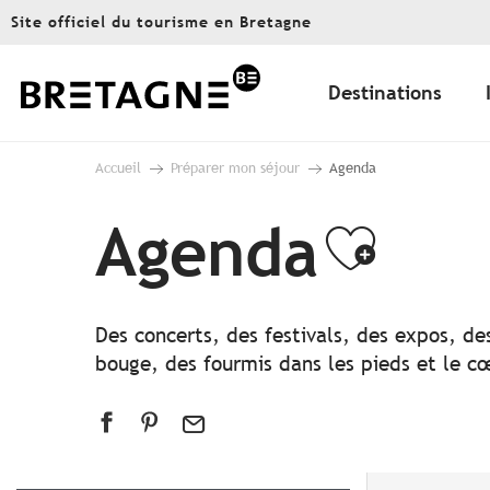
Aller
Site officiel du tourisme en Bretagne
au
contenu
principal
Destinations
Accueil
Préparer mon séjour
Agenda
Agenda
Ajout
Des concerts, des festivals, des expos, de
bouge, des fourmis dans les pieds et le cœ