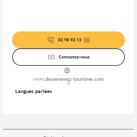
02 98 92 13
▒▒
Contactez-nous
www.douarnenez-tourisme.com
Langues parlées
Langues parlées