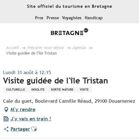
Aller
Site officiel du tourisme en Bretagne
au
contenu
Pros
Presse
Voyagistes
Handicap
principal
Accueil
Préparer mon séjour
Agenda
Visite guidée de l'île Tristan
Lundi 31 août à 12:15
Visite guidée de l'île Tristan
CULTURELLE
INSOLITE
SORTIE NATURE
VISITE
Cale du guet, Boulevard Camille Réaud, 29100 Douarnenez
M'y rendre
J'y vais en train !
Ajouter aux favoris
Partager