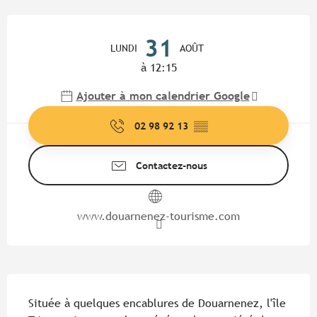
Ouverture et coordonnées
31
LUNDI
AOÛT
à 12:15
Ajouter à mon calendrier Google
02 98 92 13
▒▒
Contactez-nous
www.douarnenez-tourisme.com
Description
Située à quelques encablures de Douarnenez, l'île 