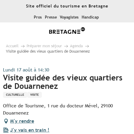
Aller
Site officiel du tourisme en Bretagne
au
contenu
Pros
Presse
Voyagistes
Handicap
principal
Accueil
Préparer mon séjour
Agenda
Visite guidée des vieux quartiers de Douarnenez
Lundi 17 août à 14:30
Visite guidée des vieux quartiers
de Douarnenez
CULTURELLE
VISITE
Office de Tourisme, 1 rue du docteur Mével, 29100
Douarnenez
M'y rendre
J'y vais en train !