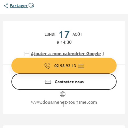
Ajouter aux favoris
Partager
Ouverture et coordonnées
17
LUNDI
AOÛT
à 14:30
Ajouter à mon calendrier Google
02 98 92 13
▒▒
Contactez-nous
www.douarnenez-tourisme.com