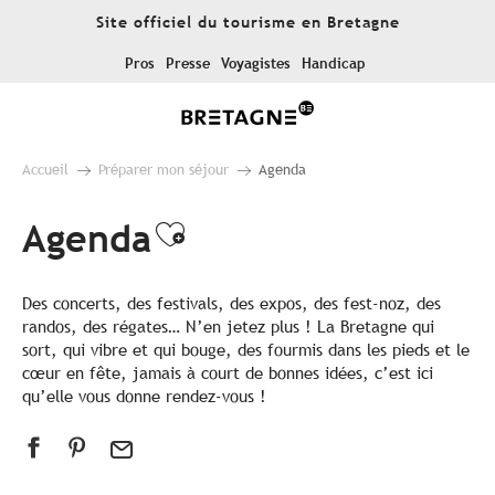
Aller
Site officiel du tourisme en Bretagne
au
contenu
Pros
Presse
Voyagistes
Handicap
principal
Accueil
Préparer mon séjour
Agenda
Agenda
Ajouter aux favoris
Des concerts, des festivals, des expos, des fest-noz, des
randos, des régates… N’en jetez plus ! La Bretagne qui
sort, qui vibre et qui bouge, des fourmis dans les pieds et le
cœur en fête, jamais à court de bonnes idées, c’est ici
qu’elle vous donne rendez-vous !