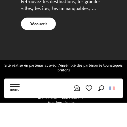
Retrouvez les destinations, les grandes
villes, les îles, les immanquables, ...
Découvrir
Site réalisé en partenariat avec l’ensemble des partenaires touristiques
bretons
Questions fréquentes
Cartes Bretagne & brochures
menu
Plan du site
Recherche
Voir les favoris
Accessibilité : non conforme
Mentions légales
Politique de confidentialité
Politique cookies
Paramètres des cookies
CGU Réservation