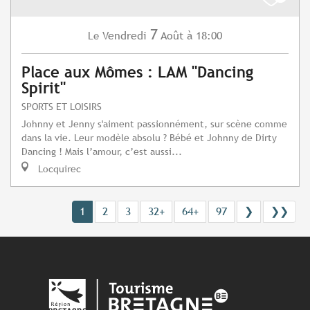
7
Vendredi
Août
à 18:00
Le
Place aux Mômes : LAM "Dancing
Spirit"
SPORTS ET LOISIRS
Johnny et Jenny s'aiment passionnément, sur scène comme
dans la vie. Leur modèle absolu ? Bébé et Johnny de Dirty
Dancing ! Mais l’amour, c’est aussi...
Locquirec
1
2
3
32+
64+
97
❯
❯❯