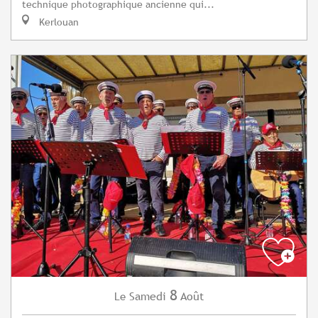
technique photographique ancienne qui...
Kerlouan
8
Samedi
Août
Le