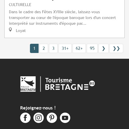
CULTURELLE
Dans le cadre des Fêtes XVIIIe siècle, laissez-vous
transporter au cœur de l'époque baroque lors d'un concert
interprété sur instruments d'époque par...
Loyat
1
2
3
31+
62+
95
❯
❯❯
Rejoignez-nous !