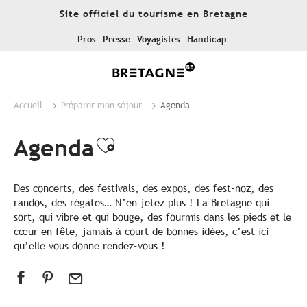
Aller
Site officiel du tourisme en Bretagne
au
contenu
Pros
Presse
Voyagistes
Handicap
principal
Accueil
Préparer mon séjour
Agenda
Agenda
Ajouter aux favoris
Des concerts, des festivals, des expos, des fest-noz, des
randos, des régates… N’en jetez plus ! La Bretagne qui
sort, qui vibre et qui bouge, des fourmis dans les pieds et le
cœur en fête, jamais à court de bonnes idées, c’est ici
qu’elle vous donne rendez-vous !