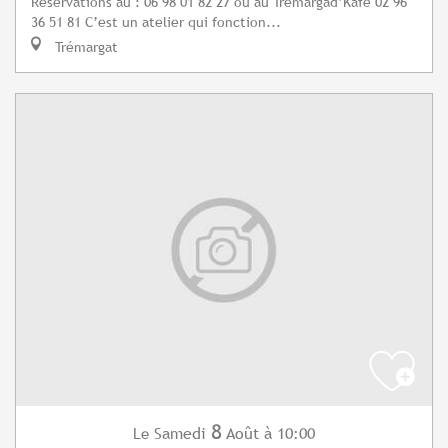
Réservations au : 06 98 01 82 27 ou au Tremargad’Kafe 02 96
36 51 81 C’est un atelier qui fonction...
Trémargat
8
Samedi
Août
à 10:00
Le