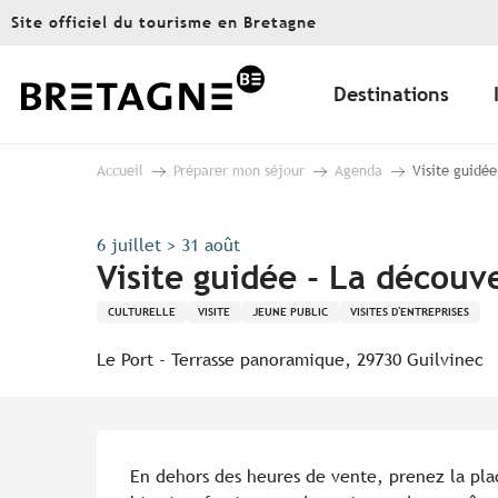
Aller
Site officiel du tourisme en Bretagne
au
contenu
principal
Destinations
Accueil
Préparer mon séjour
Agenda
Visite guidée
6 juillet > 31 août
Visite guidée - La découve
CULTURELLE
VISITE
JEUNE PUBLIC
VISITES D'ENTREPRISES
Le Port - Terrasse panoramique, 29730 Guilvinec
Description
En dehors des heures de vente, prenez la plac