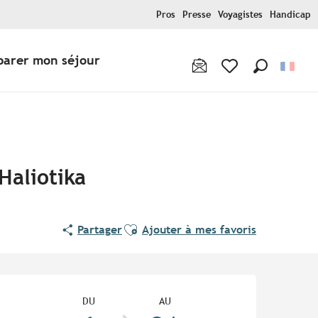
Pros
Presse
Voyagistes
Handicap
parer mon séjour
Recherche
Voir les favoris
Haliotika
Ajouter aux favoris
Partager
Ajouter à mes favoris
Ouverture et coordonnées
DU
AU