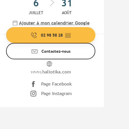
6
31
JUILLET
AOÛT
Ajouter à mon calendrier Google
02 98 58 28
▒▒
Contactez-nous
www.haliotika.com
Page Facebook
Page Instagram