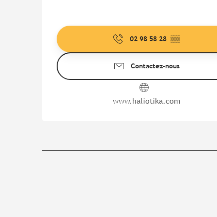
02 98 58 28
▒▒
Contactez-nous
www.haliotika.com