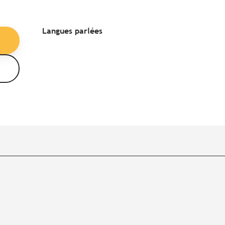
Langues parlées
Langues parlées