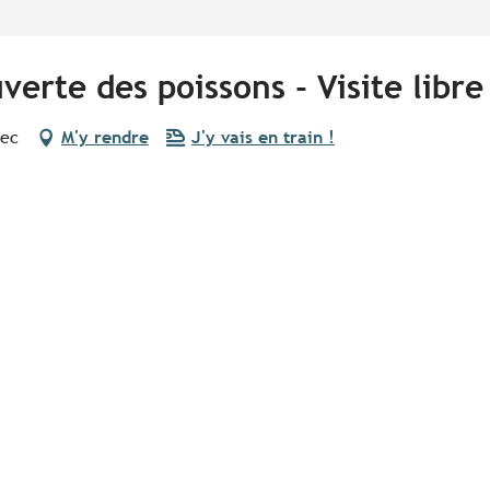
verte des poissons - Visite libre
nec
M'y rendre
J'y vais en train !