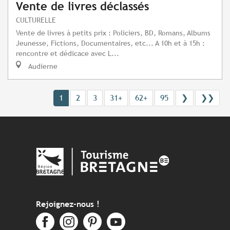
Vente de livres déclassés
CULTURELLE
Vente de livres à petits prix : Policiers, BD, Romans, Albums
Jeunesse, Fictions, Documentaires, etc... A 10h et à 15h :
rencontre et dédicace avec L...
Audierne
1
2
3
31+
62+
95
❯
❯❯
Rejoignez-nous !