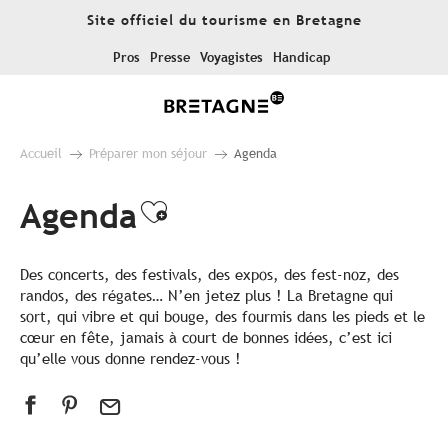
Aller
Site officiel du tourisme en Bretagne
au
contenu
Pros
Presse
Voyagistes
Handicap
principal
Accueil
Préparer mon séjour
Agenda
Agenda
Ajouter aux favoris
Des concerts, des festivals, des expos, des fest-noz, des
randos, des régates… N’en jetez plus ! La Bretagne qui
sort, qui vibre et qui bouge, des fourmis dans les pieds et le
cœur en fête, jamais à court de bonnes idées, c’est ici
qu’elle vous donne rendez-vous !