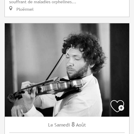
souffrant de maladies orphelines...
Ploërmel
8
Samedi
Août
Le