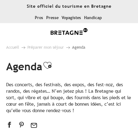
Aller
Site officiel du tourisme en Bretagne
au
contenu
Pros
Presse
Voyagistes
Handicap
principal
Accueil
Préparer mon séjour
Agenda
Agenda
Ajouter aux favoris
Des concerts, des festivals, des expos, des fest-noz, des
randos, des régates… N’en jetez plus ! La Bretagne qui
sort, qui vibre et qui bouge, des fourmis dans les pieds et le
cœur en fête, jamais à court de bonnes idées, c’est ici
qu’elle vous donne rendez-vous !