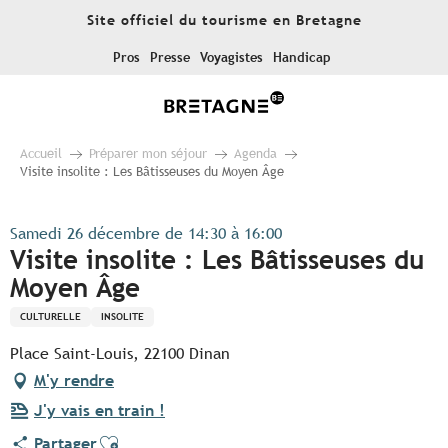
Aller
Site officiel du tourisme en Bretagne
au
contenu
Pros
Presse
Voyagistes
Handicap
principal
Accueil
Préparer mon séjour
Agenda
Visite insolite : Les Bâtisseuses du Moyen Âge
Samedi 26 décembre de 14:30 à 16:00
Visite insolite : Les Bâtisseuses du
Moyen Âge
CULTURELLE
INSOLITE
Place Saint-Louis, 22100 Dinan
M'y rendre
J'y vais en train !
Ajouter aux favoris
Partager