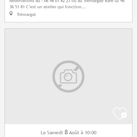
Réservations au : 06 98 01 82 27 ou au Tremargad’Kafe 02 96
36 51 81 C’est un atelier qui fonction...
Trémargat
8
Samedi
Août
à 10:00
Le