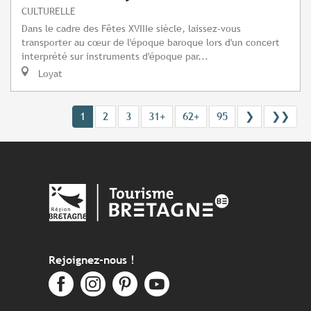
CULTURELLE
Dans le cadre des Fêtes XVIIIe siècle, laissez-vous
transporter au cœur de l'époque baroque lors d'un concert
interprété sur instruments d'époque par...
Loyat
1
2
3
31+
62+
95
❯
❯❯
Rejoignez-nous !