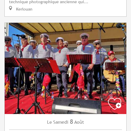
technique photographique ancienne qui...
Kerlouan
8
Samedi
Août
Le