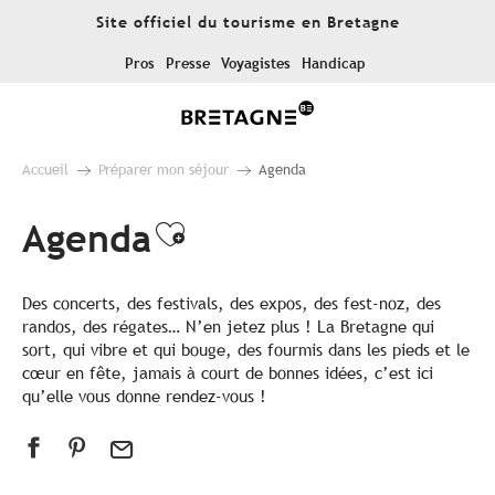
Aller
Site officiel du tourisme en Bretagne
au
contenu
Pros
Presse
Voyagistes
Handicap
principal
Accueil
Préparer mon séjour
Agenda
Agenda
Ajouter aux favoris
Des concerts, des festivals, des expos, des fest-noz, des
randos, des régates… N’en jetez plus ! La Bretagne qui
sort, qui vibre et qui bouge, des fourmis dans les pieds et le
cœur en fête, jamais à court de bonnes idées, c’est ici
qu’elle vous donne rendez-vous !