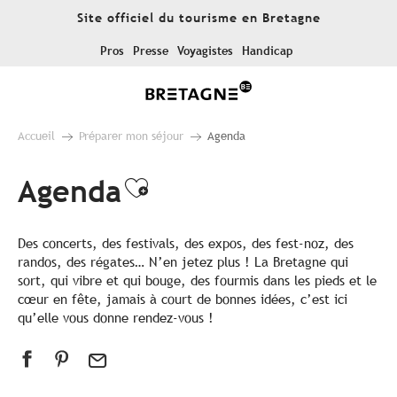
Aller
Site officiel du tourisme en Bretagne
au
contenu
Pros
Presse
Voyagistes
Handicap
principal
Accueil
Préparer mon séjour
Agenda
Agenda
Ajouter aux favoris
Des concerts, des festivals, des expos, des fest-noz, des
randos, des régates… N’en jetez plus ! La Bretagne qui
sort, qui vibre et qui bouge, des fourmis dans les pieds et le
cœur en fête, jamais à court de bonnes idées, c’est ici
qu’elle vous donne rendez-vous !