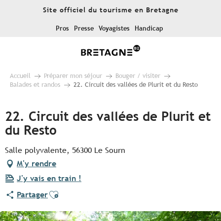
Aller
Site officiel du tourisme en Bretagne
au
contenu
Pros
Presse
Voyagistes
Handicap
principal
Accueil
Préparer mon séjour
Bouger / visiter
Balades et randos
22. Circuit des vallées de Plurit et du Resto
22. Circuit des vallées de Plurit et
du Resto
Salle polyvalente, 56300 Le Sourn
M'y rendre
J'y vais en train !
Ajouter aux favoris
Partager