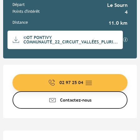
Informations pratiques
Départ
Le Sourn
Points d'intérêt
4
Distance
11.0 km
Documentation
©OT PONTIVY
SECTIO
COMMUNAUTÉ_22_CIRCUIT_VALLÉES_PLURI...
Ouverture et coordonnées
02 97 25 04
▒▒
Contactez-nous
Description