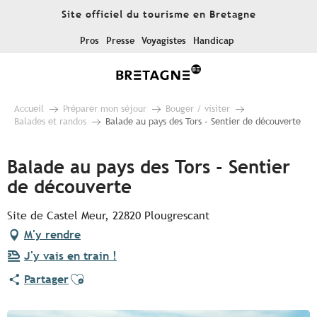
Aller
Site officiel du tourisme en Bretagne
au
contenu
Pros
Presse
Voyagistes
Handicap
principal
Accueil
Préparer mon séjour
Bouger / visiter
Balades et randos
Balade au pays des Tors - Sentier de découverte
Balade au pays des Tors - Sentier
de découverte
Site de Castel Meur, 22820 Plougrescant
M'y rendre
J'y vais en train !
Ajouter aux favoris
Partager