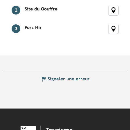
Site du Gouffre
2
Pors Hir
3
Signaler une erreur