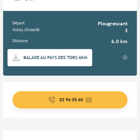
Informations pratiques
Départ
Plougrescant
Points d'intérêt
3
Distance
6.0 km
Documentation
SECTIO
BALADE AU PAYS DES TORS 6KM
Ouverture et coordonnées
02 96 05 60
▒▒
Description