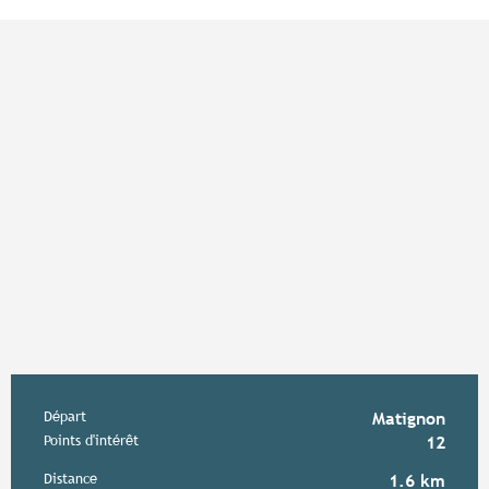
Points d'intérêt
Informations pratiques
Départ
Matignon
Points d'intérêt
12
Distance
1.6 km