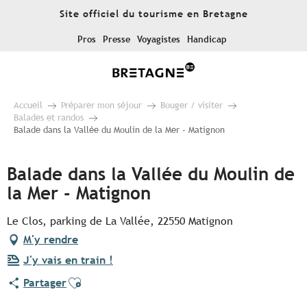
Aller
Site officiel du tourisme en Bretagne
au
contenu
Pros
Presse
Voyagistes
Handicap
principal
Accueil
Préparer mon séjour
Bouger / visiter
Balades et randos
Balade dans la Vallée du Moulin de la Mer - Matignon
Balade dans la Vallée du Moulin de
la Mer - Matignon
Le Clos, parking de La Vallée, 22550 Matignon
M'y rendre
J'y vais en train !
Ajouter aux favoris
Partager