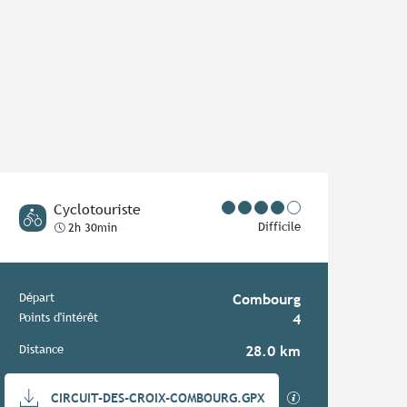
Cyclotouriste
Difficile
2h 30min
Informations pratiques
Départ
Combourg
Points d'intérêt
4
Distance
28.0 km
Documentation
SECTIONS.TOURIS
CIRCUIT-DES-CROIX-COMBOURG.GPX