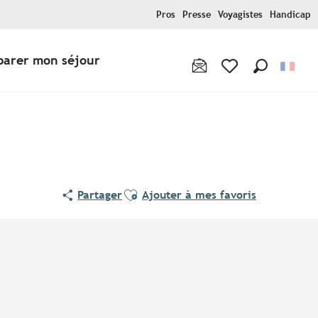
Pros
Presse
Voyagistes
Handicap
parer mon séjour
Recherche
Voir les favoris
Ajouter aux favoris
Partager
Ajouter à mes favoris
Points d'intérêt