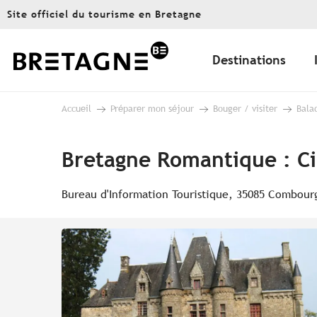
Aller
Site officiel du tourisme en Bretagne
au
contenu
principal
Destinations
Accueil
Préparer mon séjour
Bouger / visiter
Bala
Bretagne Romantique : Ci
Bureau d'Information Touristique, 35085 Combour