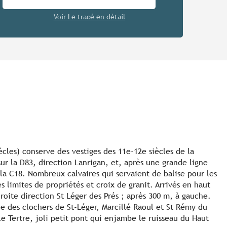
Voir Le tracé en détail
iècles) conserve des vestiges des 11e-12e siècles de la
ur la D83, direction Lanrigan, et, après une grande ligne
 la C18. Nombreux calvaires qui servaient de balise pour les
 limites de propriétés et croix de granit. Arrivés en haut
droite direction St Léger des Prés ; après 300 m, à gauche.
de des clochers de St-Léger, Marcillé Raoul et St Rémy du
le Tertre, joli petit pont qui enjambe le ruisseau du Haut