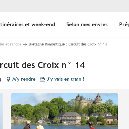
Itinéraires et week-end
Selon mes envies
Pré
des et randos
Bretagne Romantique : Circuit des Croix n° 14
rcuit des Croix n° 14
g
M'y rendre
J'y vais en train !