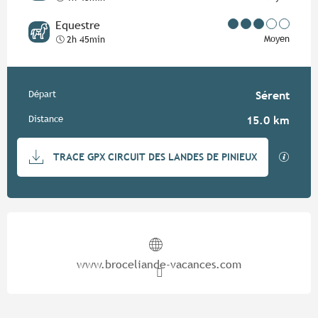
Equestre
Moyen
2h 45min
Informations pratiques
Départ
Sérent
Distance
15.0 km
Documentation
SECTIO
TRACE GPX CIRCUIT DES LANDES DE PINIEUX
Ouverture et coordonnées
www.broceliande-vacances.com