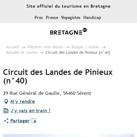
Aller
Site officiel du tourisme en Bretagne
au
contenu
Pros
Presse
Voyagistes
Handicap
principal
Accueil
Préparer mon séjour
Bouger / visiter
Balades et randos
Circuit des Landes de Pinieux (n°40)
Circuit des Landes de Pinieux
(n°40)
29 Rue Général de Gaulle, 56460 Sérent
M'y rendre
J'y vais en train !
Ajouter aux favoris
Partager