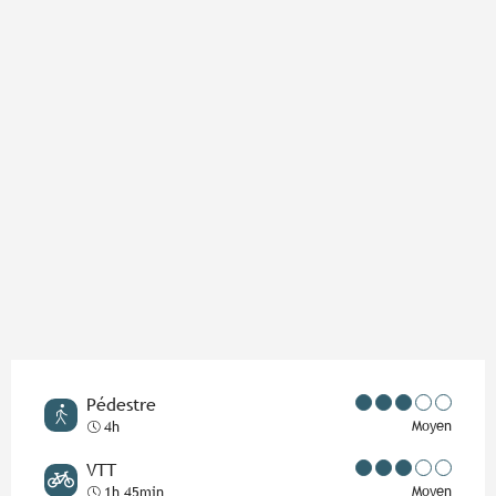
Pédestre
Moyen
4h
VTT
Moyen
1h 45min