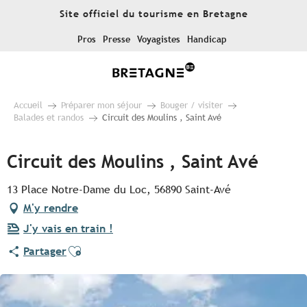
Aller
Site officiel du tourisme en Bretagne
au
contenu
Pros
Presse
Voyagistes
Handicap
principal
Accueil
Préparer mon séjour
Bouger / visiter
Balades et randos
Circuit des Moulins , Saint Avé
Circuit des Moulins , Saint Avé
13 Place Notre-Dame du Loc, 56890 Saint-Avé
M'y rendre
J'y vais en train !
Ajouter aux favoris
Partager