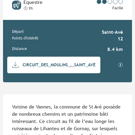
Equestre
Facile
1h
Informations pratiques
Départ
Saint-Avé
Points d'intérêt
12
Distance
8.4 km
Documentation
SECTIO
CIRCUIT_DES_MOULINS_,_SAINT_AVÉ
Description
Voisine de Vannes, la commune de St Avé possède 
de nombreux chemins et un patrimoine bâti 
intéressant. Ce circuit au fil de l’eau longe les 
ruisseaux de Lihanteu et de Gornay, sur lesquels 