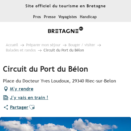
Aller
Site officiel du tourisme en Bretagne
au
contenu
Pros
Presse
Voyagistes
Handicap
principal
Accueil
Préparer mon séjour
Bouger / visiter
Balades et randos
Circuit du Port du Bélon
Circuit du Port du Bélon
Place du Docteur Yves Loudoux, 29340 Riec-sur-Belon
M'y rendre
J'y vais en train !
Ajouter aux favoris
Partager