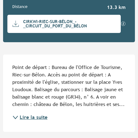
Distance
13.3 km
Documentation
CIRKWI-RIEC-SUR-BÉLON_-
SECTIO
_CIRCUIT_DU_PORT_DU_BÉLON
Description
Point de départ : Bureau de l'Office de Tourisme, 
Riec-sur-Bélon. Accès au point de départ : A 
proximité de l'église, stationner sur la place Yves 
Loudoux. Balisage du parcours : Balisage jaune et 
balisage blanc et rouge (GR34), n° 6. A voir en 
chemin : château de Bélon, les huitrières et ses...
Lire la suite