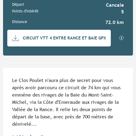
Informations pratiques
Départ
Cancale
Points d'intérêt
5
Distance
72.0 km
Documentation
SECTIO
CIRCUIT VTT 4 ENTRE RANCE ET BAIE GPX
Description
Le Clos Poulet n'aura plus de secret pour vous 
après avoir parcouru ce circuit de 74 km qui vous 
emmène des rivages de la Baie du Mont-Saint-
Michel, via la Côte d'Emeraude aux rivages de la 
Vallée de la Rance. Il relie les deux points de 
départ de la base, avec près de 700 mètres de 
dénivelé...