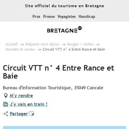
Aller
Site officiel du tourisme en Bretagne
au
contenu
Pros
Presse
Voyagistes
Handicap
principal
Accueil
Préparer mon séjour
Bouger / visiter
Balades et randos
Circuit VTT n° 4 Entre Rance et Baie
Circuit VTT n° 4 Entre Rance et
Baie
Bureau d'Information Touristique, 35049 Cancale
M'y rendre
J'y vais en train !
Ajouter aux favoris
Partager