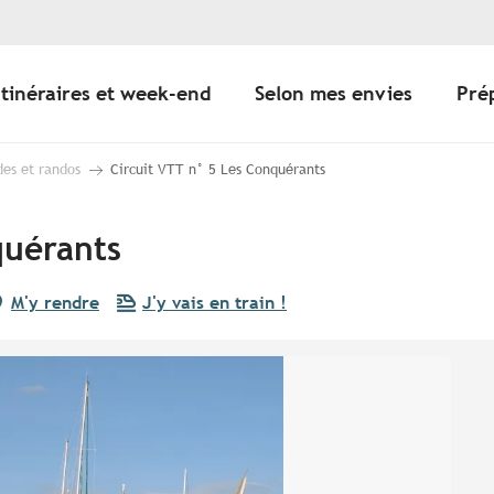
Itinéraires et week-end
Selon mes envies
Pré
des et randos
Circuit VTT n° 5 Les Conquérants
quérants
M'y rendre
J'y vais en train !