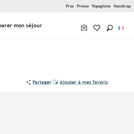
Pros
Presse
Voyagistes
Handicap
parer mon séjour
Recherche
Voir les favoris
Ajouter aux favoris
Partager
Ajouter à mes favoris
Points d'intérêt