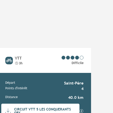
VTT
Difficile
3h
Informations pratiques
Départ
Saint-Père
Points d'intérêt
4
Distance
40.0 km
Documentation
CIRCUIT VTT 5 LES CONQUERANTS
SECTIONS.TOURIS
GPX