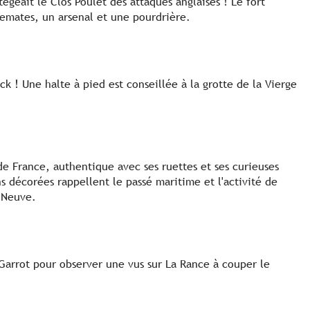
égeait le Clos Poulet des attaques anglaises ! Le fort
emates, un arsenal et une pourdrière.
ick ! Une halte à pied est conseillée à la grotte de la Vierge
de France, authentique avec ses ruettes et ses curieuses
s décorées rappellent le passé maritime et l'activité de
 Neuve.
Garrot pour observer une vus sur La Rance à couper le