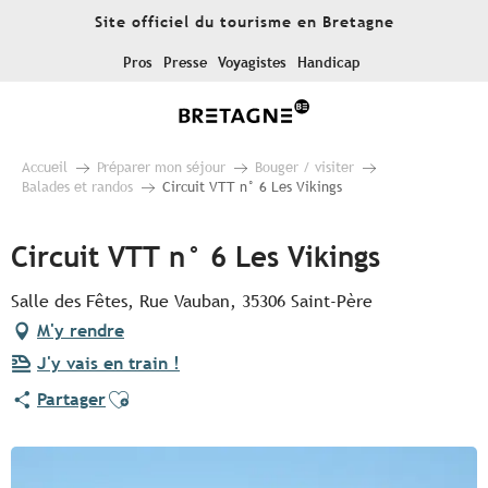
Aller
Site officiel du tourisme en Bretagne
au
contenu
Pros
Presse
Voyagistes
Handicap
principal
Accueil
Préparer mon séjour
Bouger / visiter
Balades et randos
Circuit VTT n° 6 Les Vikings
Circuit VTT n° 6 Les Vikings
Salle des Fêtes, Rue Vauban, 35306 Saint-Père
M'y rendre
J'y vais en train !
Ajouter aux favoris
Partager