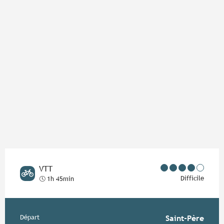
Points d'intérêt
VTT
Difficile
1h 45min
Informations pratiques
Départ
Saint-Père