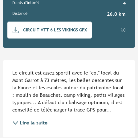
Points d'intérêt
4
Distance
26.0 km
Documentation
SECTIO
CIRCUIT VTT 6 LES VIKINGS GPX
Description
Le circuit est assez sportif avec le "col" local du 
Mont Garrot à 73 mètres, les belles descentes sur 
la Rance et les escales autour du patrimoine local 
: moulin de Beauchet, camp viking, petits villages 
typiques... A défaut d'un balisage optimum, il est 
conseillé de télécharger la trace GPS pour...
Lire la suite