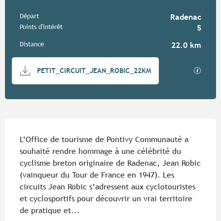
Informations pratiques
Départ
Radenac
Points d'intérêt
5
Distance
22.0 km
Documentation
SECTIO
PETIT_CIRCUIT_JEAN_ROBIC_22KM
Description
L’Office de tourisme de Pontivy Communauté a 
souhaité rendre hommage à une célébrité du 
cyclisme breton originaire de Radenac, Jean Robic 
(vainqueur du Tour de France en 1947). Les 
circuits Jean Robic s’adressent aux cyclotouristes 
et cyclosportifs pour découvrir un vrai territoire 
de pratique et...