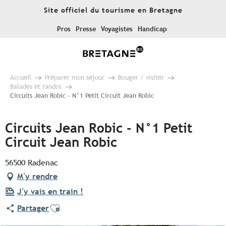
Aller
Site officiel du tourisme en Bretagne
au
contenu
Pros
Presse
Voyagistes
Handicap
principal
Accueil
Préparer mon séjour
Bouger / visiter
Balades et randos
Circuits Jean Robic - N°1 Petit Circuit Jean Robic
Circuits Jean Robic - N°1 Petit
Circuit Jean Robic
56500 Radenac
M'y rendre
J'y vais en train !
Ajouter aux favoris
Partager