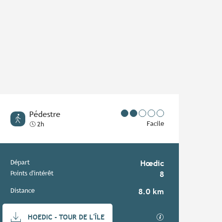
Pédestre
Facile
2h
Informations pratiques
Départ
Hœdic
Points d'intérêt
8
Distance
8.0 km
Documentation
SECTIONS.TOURIS
HOEDIC - TOUR DE L'ÎLE