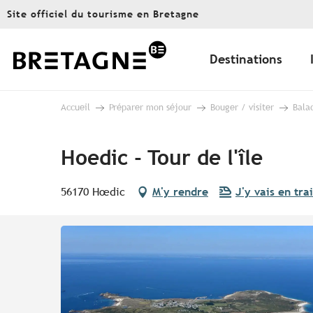
Aller
Site officiel du tourisme en Bretagne
au
contenu
principal
Destinations
Accueil
Préparer mon séjour
Bouger / visiter
Bala
Hoedic - Tour de l'île
56170 Hœdic
M'y rendre
J'y vais en trai