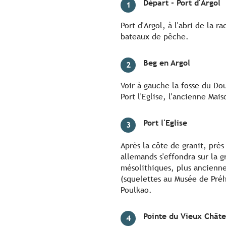
Départ - Port d'Argol
1
Port d'Argol, à l'abri de la r
bateaux de pêche.
Beg en Argol
2
Voir à gauche la fosse du Dou
Port l'Eglise, l'ancienne Ma
Port l'Eglise
3
Après la côte de granit, prè
allemands s'effondra sur la 
mésolithiques, plus ancienne
(squelettes au Musée de Préhi
Poulkao.
Pointe du Vieux Chât
4