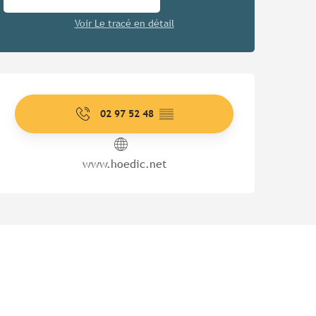
Voir Le tracé en détail
Ouverture et coordonnées
02 97 52 48
▒▒
www.hoedic.net