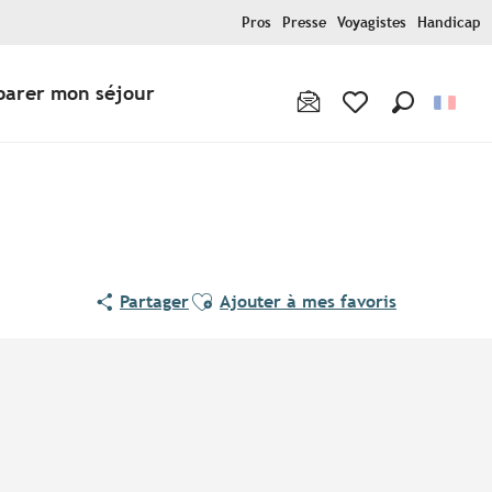
Pros
Presse
Voyagistes
Handicap
parer mon séjour
Recherche
Voir les favoris
Ajouter aux favoris
Partager
Ajouter à mes favoris
Points d'intérêt