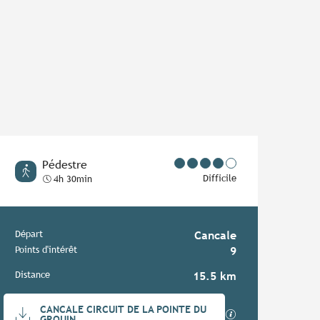
Pédestre
Difficile
4h 30min
Informations pratiques
Départ
Cancale
Points d'intérêt
9
Distance
15.5 km
Documentation
CANCALE CIRCUIT DE LA POINTE DU
SECTIONS.TOURIS
GROUIN