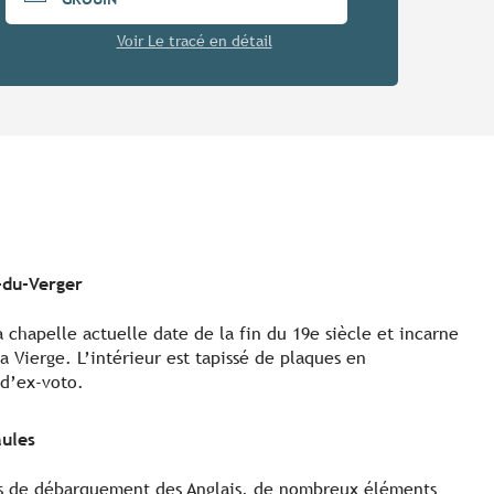
Voir Le tracé en détail
-du-Verger
la chapelle actuelle date de la fin du 19e siècle et incarne
a Vierge. L’intérieur est tapissé de plaques en
 d’ex-voto.
aules
ves de débarquement des Anglais, de nombreux éléments