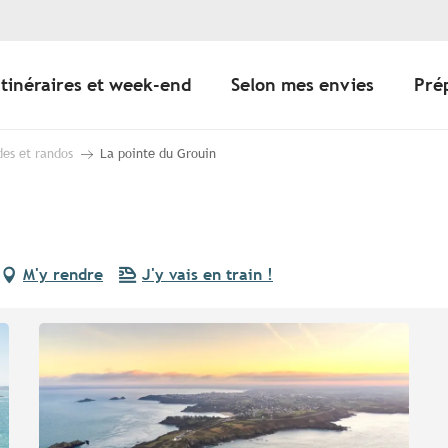
Itinéraires et week-end
Selon mes envies
Pré
des et randos
La pointe du Grouin
M'y rendre
J'y vais en train !