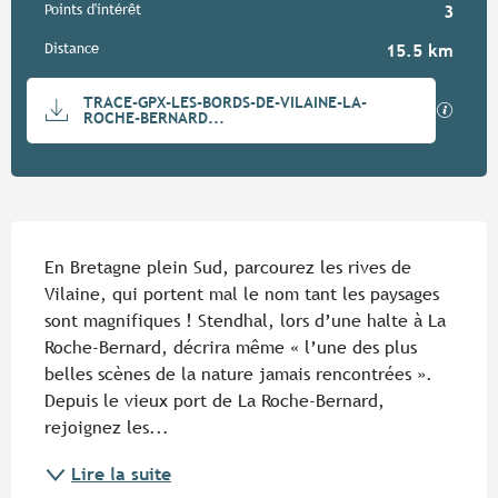
Points d'intérêt
3
Distance
15.5 km
Documentation
TRACE-GPX-LES-BORDS-DE-VILAINE-LA-
SECTIO
ROCHE-BERNARD...
Description
En Bretagne plein Sud, parcourez les rives de 
Vilaine, qui portent mal le nom tant les paysages 
sont magnifiques ! Stendhal, lors d’une halte à La 
Roche-Bernard, décrira même « l’une des plus 
belles scènes de la nature jamais rencontrées ». 
Depuis le vieux port de La Roche-Bernard, 
rejoignez les...
Lire la suite