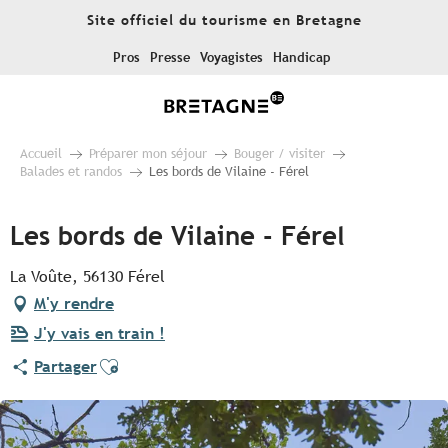
Aller
Site officiel du tourisme en Bretagne
au
contenu
Pros
Presse
Voyagistes
Handicap
principal
Accueil
Préparer mon séjour
Bouger / visiter
Balades et randos
Les bords de Vilaine - Férel
Les bords de Vilaine - Férel
La Voûte, 56130 Férel
M'y rendre
J'y vais en train !
Ajouter aux favoris
Partager