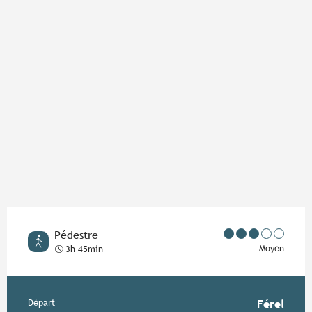
Points d'intérêt
Pédestre
Moyen
3h 45min
Informations pratiques
Départ
Férel