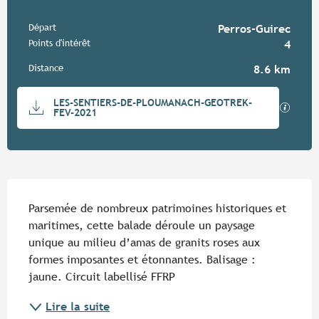
Informations pratiques
Départ
Perros-Guirec
Points d'intérêt
4
Distance
8.6 km
Documentation
LES-SENTIERS-DE-PLOUMANACH-GEOTREK-
SECTIO
FEV-2021
Description
Parsemée de nombreux patrimoines historiques et 
maritimes, cette balade déroule un paysage 
unique au milieu d’amas de granits roses aux 
formes imposantes et étonnantes. Balisage : 
jaune. Circuit labellisé FFRP
Lire la suite