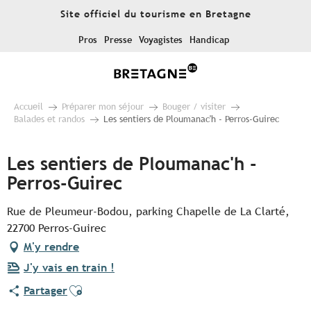
Aller
Site officiel du tourisme en Bretagne
au
contenu
Pros
Presse
Voyagistes
Handicap
principal
Accueil
Préparer mon séjour
Bouger / visiter
Balades et randos
Les sentiers de Ploumanac'h - Perros-Guirec
Les sentiers de Ploumanac'h -
Perros-Guirec
Rue de Pleumeur-Bodou, parking Chapelle de La Clarté,
22700 Perros-Guirec
M'y rendre
J'y vais en train !
Ajouter aux favoris
Partager