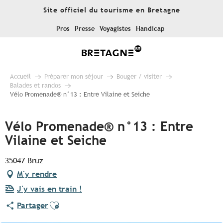
Aller
Site officiel du tourisme en Bretagne
au
contenu
Pros
Presse
Voyagistes
Handicap
principal
Accueil
Préparer mon séjour
Bouger / visiter
Balades et randos
Vélo Promenade® n°13 : Entre Vilaine et Seiche
Vélo Promenade® n°13 : Entre
Vilaine et Seiche
35047 Bruz
M'y rendre
J'y vais en train !
Ajouter aux favoris
Partager