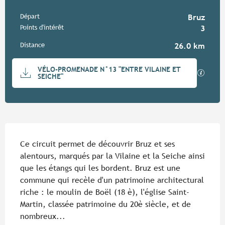
Informations pratiques
Départ
Bruz
Points d'intérêt
3
Distance
26.0 km
Documentation
VÉLO-PROMENADE N°13 "ENTRE VILAINE ET
SECTIO
SEICHE"
Description
Ce circuit permet de découvrir Bruz et ses 
alentours, marqués par la Vilaine et la Seiche ainsi 
que les étangs qui les bordent. Bruz est une 
commune qui recèle d'un patrimoine architectural 
riche : le moulin de Boël (18 è), l'église Saint-
Martin, classée patrimoine du 20è siècle, et de 
nombreux...