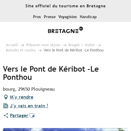
Aller
Site officiel du tourisme en Bretagne
au
contenu
Pros
Presse
Voyagistes
Handicap
principal
Accueil
Préparer mon séjour
Bouger / visiter
Balades et randos
Vers le Pont de Kéribot -Le Ponthou
Vers le Pont de Kéribot -Le
Ponthou
bourg, 29650 Plouigneau
M'y rendre
J'y vais en train !
Ajouter aux favoris
Partager