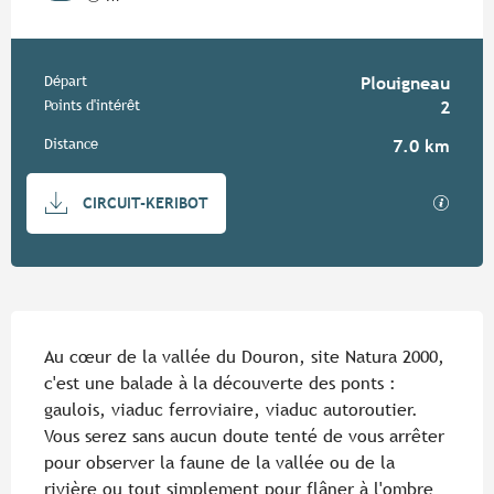
Informations pratiques
Départ
Plouigneau
Points d'intérêt
2
Distance
7.0 km
Documentation
SECTIO
CIRCUIT-KERIBOT
Description
Au cœur de la vallée du Douron, site Natura 2000, 
c'est une balade à la découverte des ponts : 
gaulois, viaduc ferroviaire, viaduc autoroutier. 
Vous serez sans aucun doute tenté de vous arrêter 
pour observer la faune de la vallée ou de la 
rivière ou tout simplement pour flâner à l'ombre 