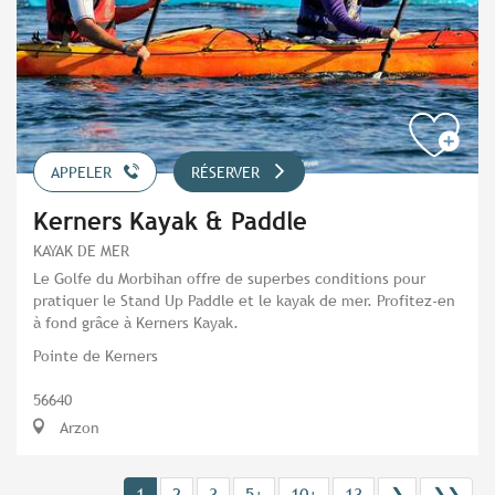
APPELER
RÉSERVER
Kerners Kayak & Paddle
KAYAK DE MER
Le Golfe du Morbihan offre de superbes conditions pour
pratiquer le Stand Up Paddle et le kayak de mer. Profitez-en
à fond grâce à Kerners Kayak.
Pointe de Kerners
56640
Arzon
1
2
3
5+
10+
13
❯
❯❯