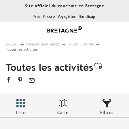
Aller
Site officiel du tourisme en Bretagne
au
contenu
Pros
Presse
Voyagistes
Handicap
principal
Accueil
Préparer mon séjour
Bouger / visiter
Toutes les activités
Toutes les activités
Ajouter
Liste
Carte
Filtres