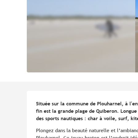
Description
Située sur la commune de Plouharnel, à l'ent
fin est la grande plage de Quiberon. Longue 
des sports nautiques : char à voile, surf, ki
Plongez dans la beauté naturelle et l’ambianc
Plouharnel. Ce joyau breton est l’endroit idé