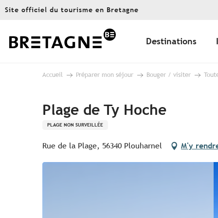
Aller
Site officiel du tourisme en Bretagne
au
contenu
principal
Destinations
Accueil
Préparer mon séjour
Bouger / visiter
Toute
Plage de Ty Hoche
PLAGE NON SURVEILLÉE
Rue de la Plage, 56340 Plouharnel
M'y rendr