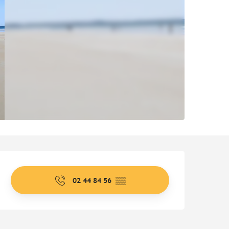
Ouverture et coordonnées
02 44 84 56
▒▒