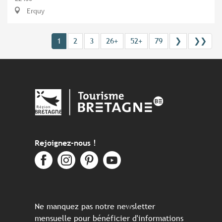
Erquy
1
2
3
26+
52+
79
❯
❯❯
Rejoignez-nous !
Ne manquez pas notre newsletter
mensuelle pour bénéficier d'informations