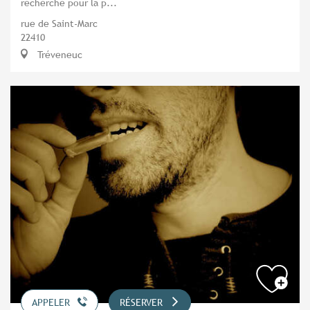
recherché pour la p...
rue de Saint-Marc
22410
Tréveneuc
APPELER
RÉSERVER