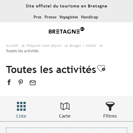
Aller
Site officiel du tourisme en Bretagne
au
contenu
Pros
Presse
Voyagistes
Handicap
principal
Accueil
Préparer mon séjour
Bouger / visiter
Toutes les activités
Toutes les activités
Ajouter
Liste
Carte
Filtres