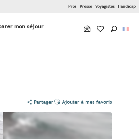
Pros
Presse
Voyagistes
Handicap
parer mon séjour
Recherche
Voir les favoris
Ajouter aux favoris
Partager
Ajouter à mes favoris