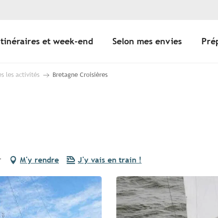
Itinéraires et week-end
Selon mes envies
Pré
s les activités
Bretagne Croisières
r
M'y rendre
J'y vais en train !