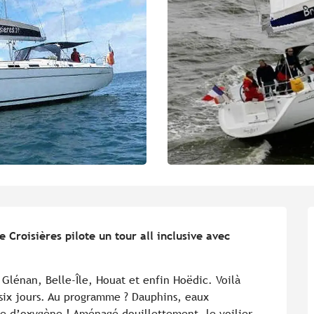
 Croisières pilote un tour all inclusive avec 
 Glénan, Belle-Île, Houat et enfin Hoëdic. Voilà 
 six jours. Au programme ? Dauphins, eaux 
e d’oxygène ! Aménagé douillettement, le voilier 