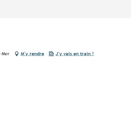
r-Mer
M'y rendre
J'y vais en train !