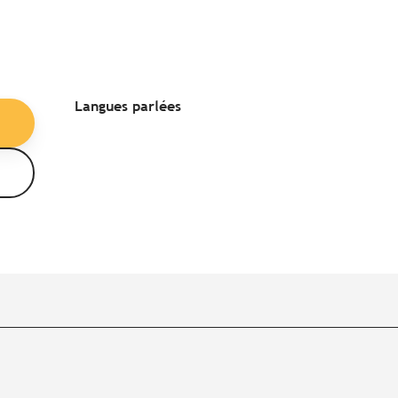
Langues parlées
Langues parlées