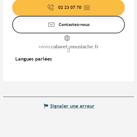
02 23 07 70
▒▒
Contactez-nous
www.cabaret-moustache.fr
Langues parlées
Langues parlées
Signaler une erreur