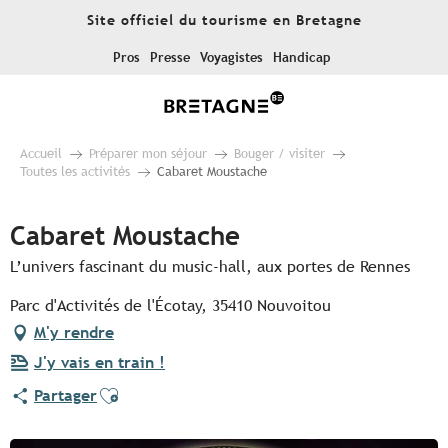
Aller
Site officiel du tourisme en Bretagne
au
contenu
Pros
Presse
Voyagistes
Handicap
principal
Accueil
Préparer mon séjour
Bouger / visiter
Toutes les activités
Cabaret Moustache
Cabaret Moustache
L’univers fascinant du music-hall, aux portes de Rennes
Parc d'Activités de l'Écotay, 35410 Nouvoitou
M'y rendre
J'y vais en train !
Ajouter aux favoris
Partager