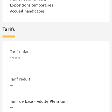
Expositions temporaires
Accueil handicapés
Tarifs
Tarifs 2026
Tarif enfant
- 6 ans
—
Tarif réduit
—
Tarif de base - Adulte Plein tarif
—