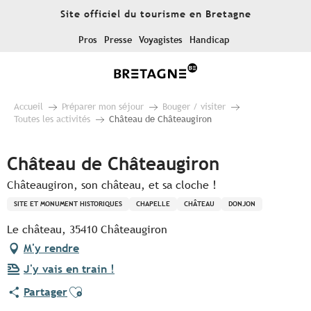
Aller
Site officiel du tourisme en Bretagne
au
contenu
Pros
Presse
Voyagistes
Handicap
principal
Accueil
Préparer mon séjour
Bouger / visiter
Toutes les activités
Château de Châteaugiron
Château de Châteaugiron
Châteaugiron, son château, et sa cloche !
SITE ET MONUMENT HISTORIQUES
CHAPELLE
CHÂTEAU
DONJON
Le château, 35410 Châteaugiron
M'y rendre
J'y vais en train !
Ajouter aux favoris
Partager