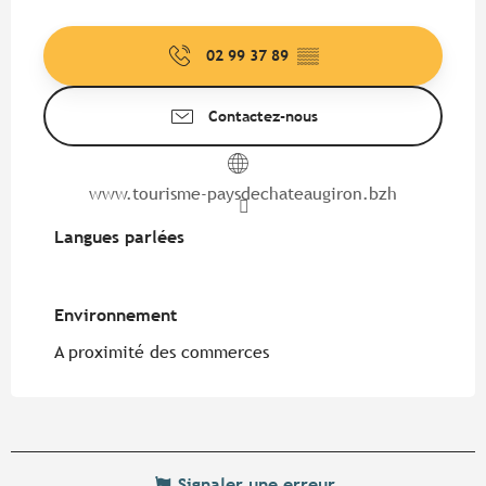
02 99 37 89
▒▒
Contactez-nous
www.tourisme-paysdechateaugiron.bzh
Langues parlées
Langues parlées
Environnement
Environnement
A proximité des commerces
Signaler une erreur