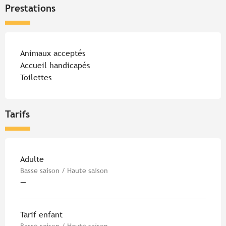
Prestations
Animaux acceptés
Accueil handicapés
Toilettes
Tarifs
Tarifs 2026
Adulte
Basse saison / Haute saison
—
Tarif enfant
Basse saison / Haute saison