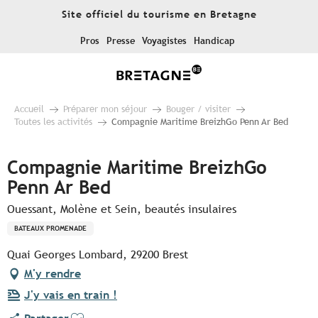
Aller
Site officiel du tourisme en Bretagne
au
contenu
Pros
Presse
Voyagistes
Handicap
principal
Accueil
Préparer mon séjour
Bouger / visiter
Toutes les activités
Compagnie Maritime BreizhGo Penn Ar Bed
Compagnie Maritime BreizhGo
Penn Ar Bed
Ouessant, Molène et Sein, beautés insulaires
BATEAUX PROMENADE
Quai Georges Lombard, 29200 Brest
M'y rendre
J'y vais en train !
Ajouter aux favoris