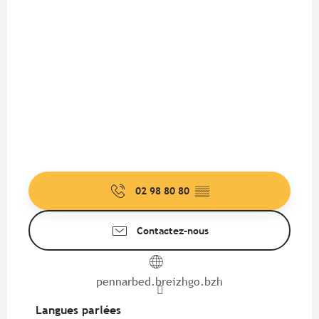
02 98 80 80
▒▒
Contactez-nous
pennarbed.breizhgo.bzh
Langues parlées
Langues parlées