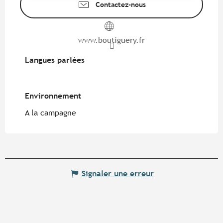
Contactez-nous
www.boutiguery.fr
Langues parlées
Langues parlées
Environnement
Environnement
A la campagne
Signaler une erreur