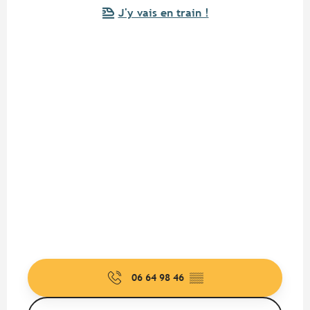
J'y vais en train !
06 64 98 46
▒▒