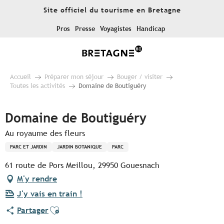
Aller
Site officiel du tourisme en Bretagne
au
contenu
Pros
Presse
Voyagistes
Handicap
principal
Accueil
Préparer mon séjour
Bouger / visiter
Toutes les activités
Domaine de Boutiguéry
Domaine de Boutiguéry
Au royaume des fleurs
PARC ET JARDIN
JARDIN BOTANIQUE
PARC
61 route de Pors Meillou, 29950 Gouesnach
M'y rendre
J'y vais en train !
Ajouter aux favoris
Partager