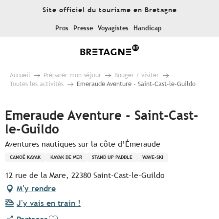
Aller
Site officiel du tourisme en Bretagne
au
contenu
Pros
Presse
Voyagistes
Handicap
principal
Accueil
Préparer mon séjour
Bouger / visiter
Toutes les activités
Emeraude Aventure - Saint-Cast-le-Guildo
Emeraude Aventure - Saint-Cast-
le-Guildo
Aventures nautiques sur la côte d’Émeraude
CANOË KAYAK
KAYAK DE MER
STAND UP PADDLE
WAVE-SKI
12 rue de la Mare, 22380 Saint-Cast-le-Guildo
M'y rendre
J'y vais en train !
Ajouter aux favoris