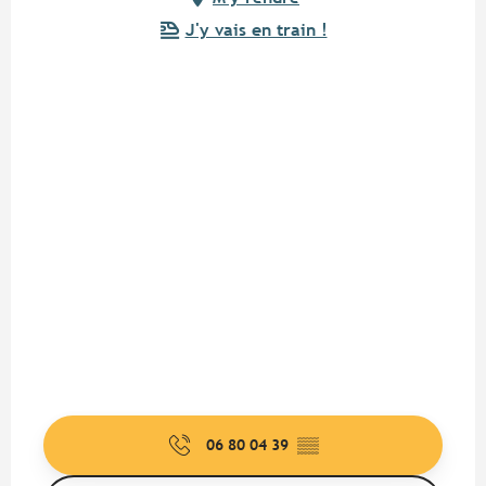
J'y vais en train !
06 80 04 39
▒▒