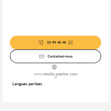
02 99 40 48
▒▒
Contactez-nous
www.etoile-marine.com
Langues parlées
Langues parlées