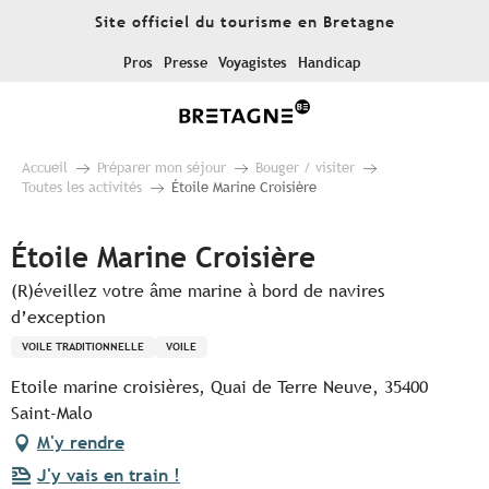
Aller
Site officiel du tourisme en Bretagne
au
contenu
Pros
Presse
Voyagistes
Handicap
principal
Accueil
Préparer mon séjour
Bouger / visiter
Toutes les activités
Étoile Marine Croisière
Étoile Marine Croisière
(R)éveillez votre âme marine à bord de navires
d’exception
VOILE TRADITIONNELLE
VOILE
Etoile marine croisières, Quai de Terre Neuve, 35400
Saint-Malo
M'y rendre
J'y vais en train !