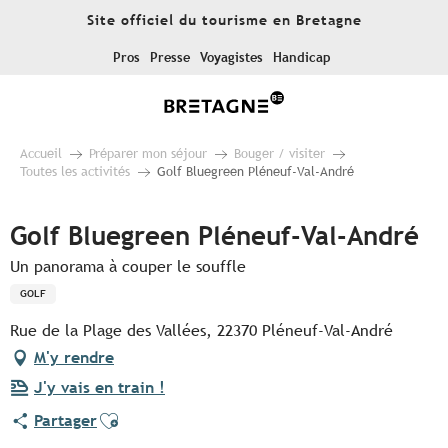
Aller
Site officiel du tourisme en Bretagne
au
contenu
Pros
Presse
Voyagistes
Handicap
principal
Accueil
Préparer mon séjour
Bouger / visiter
Toutes les activités
Golf Bluegreen Pléneuf-Val-André
Golf Bluegreen Pléneuf-Val-André
Un panorama à couper le souffle
GOLF
Rue de la Plage des Vallées, 22370 Pléneuf-Val-André
M'y rendre
J'y vais en train !
Ajouter aux favoris
Partager