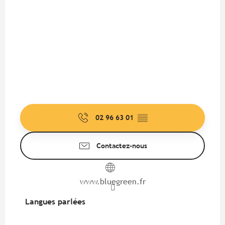
02 96 63 01
▒▒
Contactez-nous
www.bluegreen.fr
Langues parlées
Langues parlées