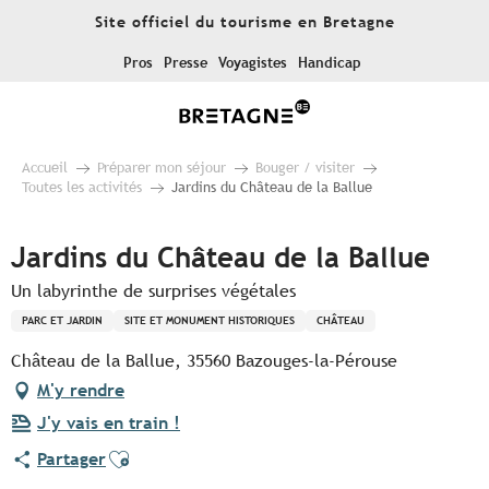
Aller
Site officiel du tourisme en Bretagne
au
contenu
Pros
Presse
Voyagistes
Handicap
principal
Accueil
Préparer mon séjour
Bouger / visiter
Toutes les activités
Jardins du Château de la Ballue
Jardins du Château de la Ballue
Un labyrinthe de surprises végétales
PARC ET JARDIN
SITE ET MONUMENT HISTORIQUES
CHÂTEAU
Château de la Ballue, 35560 Bazouges-la-Pérouse
M'y rendre
J'y vais en train !
Ajouter aux favoris
Partager