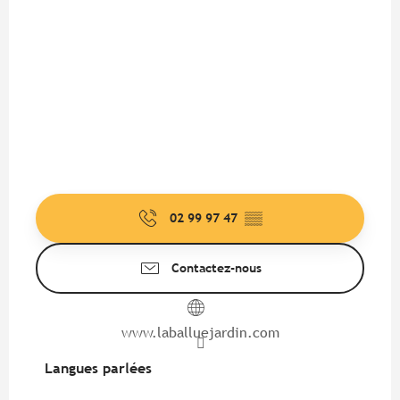
02 99 97 47
▒▒
Contactez-nous
www.laballuejardin.com
Langues parlées
Langues parlées