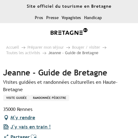
Aller
Site officiel du tourisme en Bretagne
au
contenu
Pros
Presse
Voyagistes
Handicap
principal
Accueil
Préparer mon séjour
Bouger / visiter
Toutes les activités
Jeanne - Guide de Bretagne
Jeanne - Guide de Bretagne
Visites guidées et randonnées culturelles en Haute-
Bretagne
VISITE GUIDÉE
RANDONNÉE PÉDESTRE
35000 Rennes
M'y rendre
J'y vais en train !
Ajouter aux favoris
Partager