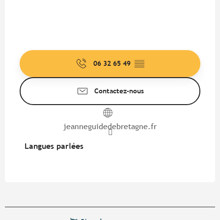
06 32 65 49
▒▒
Contactez-nous
jeanneguidedebretagne.fr
Langues parlées
Langues parlées