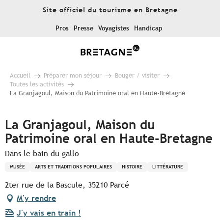
Aller
Site officiel du tourisme en Bretagne
au
contenu
Pros
Presse
Voyagistes
Handicap
principal
Accueil
Préparer mon séjour
Bouger / visiter
Toutes les activités
La Granjagoul, Maison du Patrimoine oral en Haute-Bretagne
La Granjagoul, Maison du
Patrimoine oral en Haute-Bretagne
Dans le bain du gallo
MUSÉE
ARTS ET TRADITIONS POPULAIRES
HISTOIRE
LITTÉRATURE
2ter rue de la Bascule, 35210 Parcé
M'y rendre
J'y vais en train !