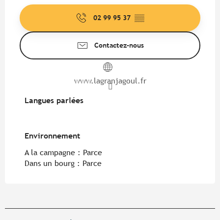
02 99 95 37
▒▒
Contactez-nous
www.lagranjagoul.fr
Langues parlées
Langues parlées
Environnement
Environnement
A la campagne :
Parce
Dans un bourg :
Parce