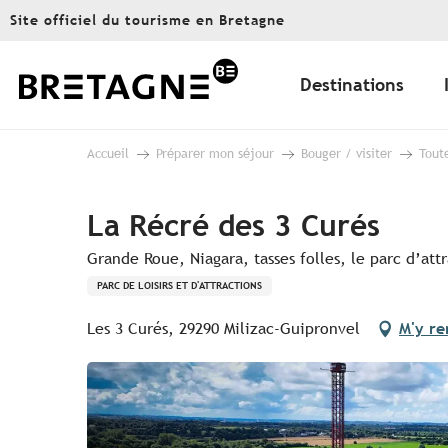
Aller
Site officiel du tourisme en Bretagne
au
contenu
principal
Destinations
Accueil
Préparer mon séjour
Bouger / visiter
Toute
La Récré des 3 Curés
Grande Roue, Niagara, tasses folles, le parc d’attr
PARC DE LOISIRS ET D'ATTRACTIONS
Les 3 Curés, 29290 Milizac-Guipronvel
M'y re