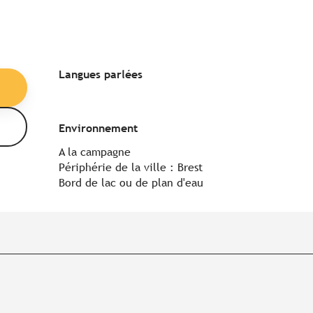
Langues parlées
Langues parlées
Environnement
Environnement
A la campagne
Périphérie de la ville :
Brest
Bord de lac ou de plan d'eau