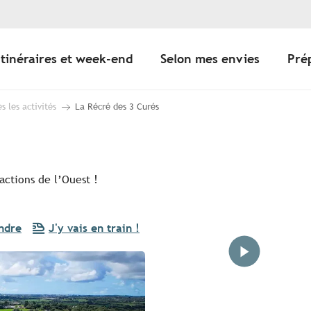
Itinéraires et week-end
Selon mes envies
Pré
s les activités
La Récré des 3 Curés
actions de l’Ouest !
ndre
J'y vais en train !