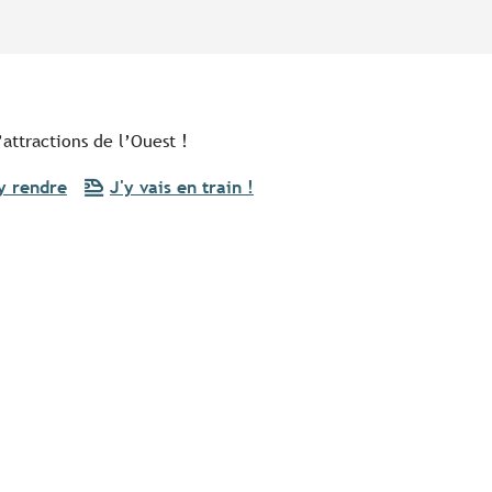
’attractions de l’Ouest !
y rendre
J'y vais en train !