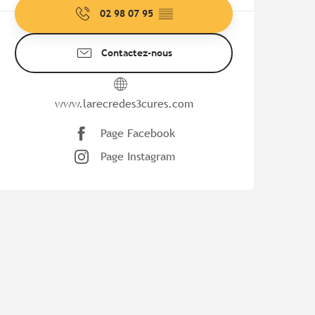
02 98 07 95
▒▒
Contactez-nous
www.larecredes3cures.com
Page Facebook
Page Instagram