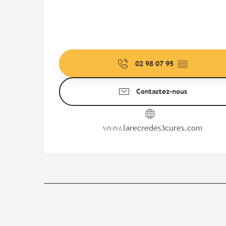
02 98 07 95
▒▒
Contactez-nous
www.larecredes3cures.com