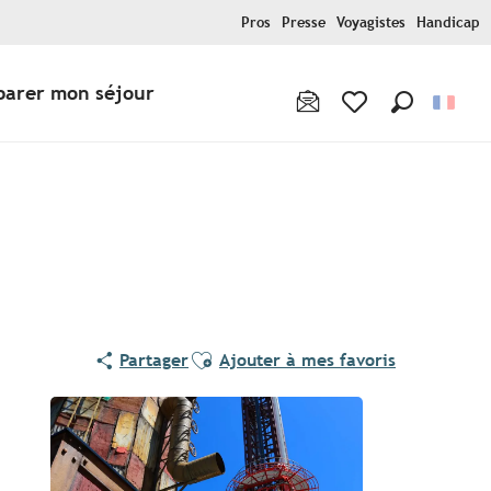
Pros
Presse
Voyagistes
Handicap
parer mon séjour
Recherche
Voir les favoris
Ajouter aux favoris
Partager
Ajouter à mes favoris