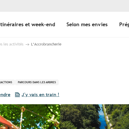
Itinéraires et week-end
Selon mes envies
Pré
s les activités
L’Accrobrancherie
TRACTIONS
PARCOURS DANS LES ARBRES
endre
J'y vais en train !