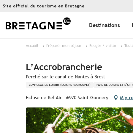
Aller
Site officiel du tourisme en Bretagne
au
contenu
principal
Destinations
Accueil
Préparer mon séjour
Bouger / visiter
Toute
L’Accrobrancherie
Perché sur le canal de Nantes à Brest
COMPLEXE DE LOISIRS (LOISIRS REGROUPÉS)
PARC DE LOISIRS ET D'AT
Écluse de Bel Air, 56920 Saint-Gonnery
M'y r