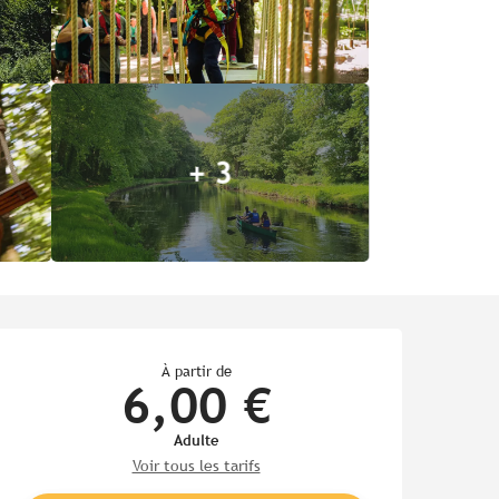
+ 3
Ouverture et coordonnées
À partir de
6,00 €
Adulte
Voir tous les tarifs