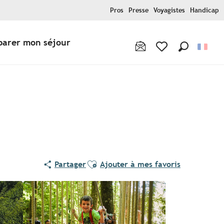
Pros
Presse
Voyagistes
Handicap
parer mon séjour
Recherche
Voir les favoris
Ajouter aux favoris
Partager
Ajouter à mes favoris