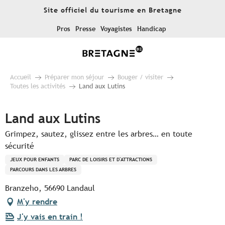
Aller
Site officiel du tourisme en Bretagne
au
contenu
Pros
Presse
Voyagistes
Handicap
principal
Accueil
Préparer mon séjour
Bouger / visiter
Toutes les activités
Land aux Lutins
Land aux Lutins
Grimpez, sautez, glissez entre les arbres… en toute
sécurité
JEUX POUR ENFANTS
PARC DE LOISIRS ET D'ATTRACTIONS
PARCOURS DANS LES ARBRES
Branzeho, 56690 Landaul
M'y rendre
J'y vais en train !