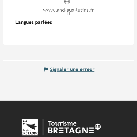
www.land-aux-lutins.fr
Langues parlées
Langues parlées
Signaler une erreur