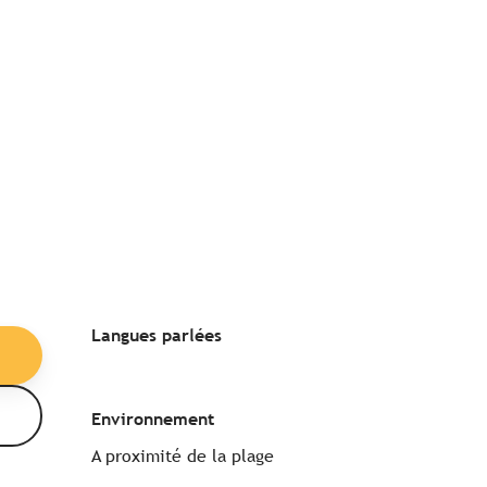
Langues parlées
Langues parlées
Environnement
Environnement
A proximité de la plage