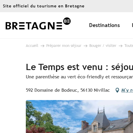
Aller
Site officiel du tourisme en Bretagne
au
contenu
principal
Destinations
Accueil
Préparer mon séjour
Bouger / visiter
Toute
Le Temps est venu : séjou
Une parenthèse au vert éco-friendly et ressourça
592 Domaine de Bodeuc, 56130 Nivillac
M'y 