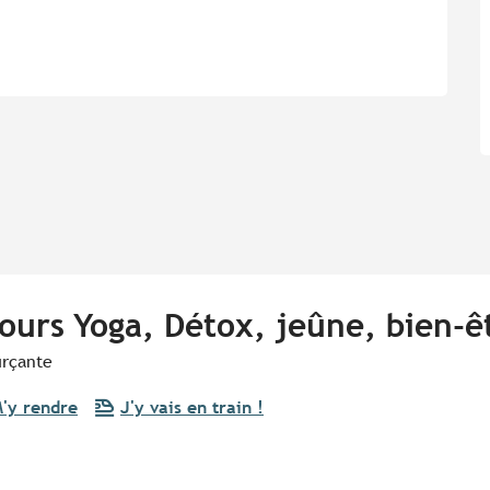
ours Yoga, Détox, jeûne, bien-ê
urçante
'y rendre
J'y vais en train !