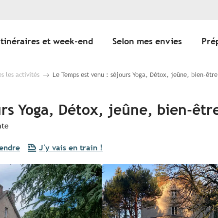
Itinéraires et week-end
Selon mes envies
Pré
s les activités
Le Temps est venu : séjours Yoga, Détox, jeûne, bien-être
rs Yoga, Détox, jeûne, bien-êtr
nte
rendre
J'y vais en train !