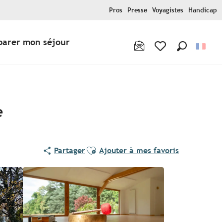
Pros
Presse
Voyagistes
Handicap
parer mon séjour
Recherche
Voir les favoris
e
Ajouter aux favoris
Partager
Ajouter à mes favoris